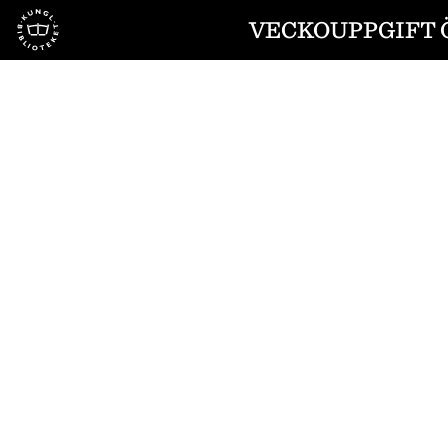
Till startsidan
VECKOUPPGIFT Ö
1
/
2