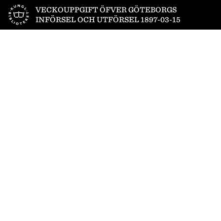
Till startsidan
VECKOUPPGIFT ÖFVER GÖTEBORGS
INFÖRSEL OCH UTFÖRSEL 1897-03-15
1
/
2