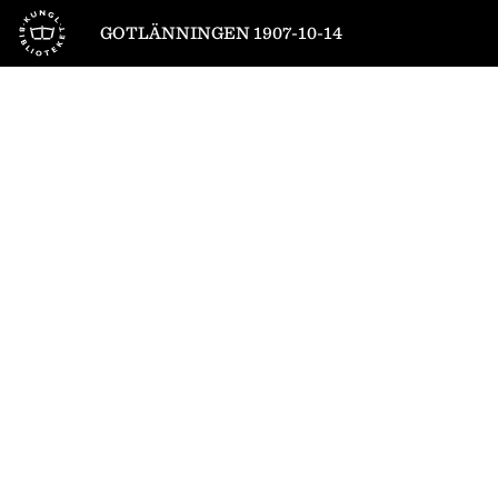
Till startsidan
GOTLÄNNINGEN 1907-10-14
1
/
4