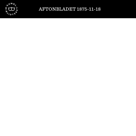
Till startsidan
AFTONBLADET 1875-11-18
1
/
4