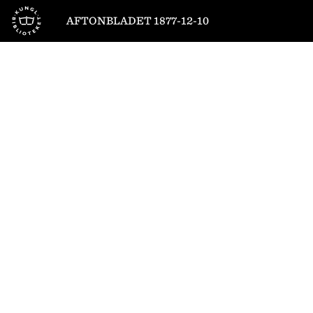
Till startsidan
AFTONBLADET 1877-12-10
1
/
4