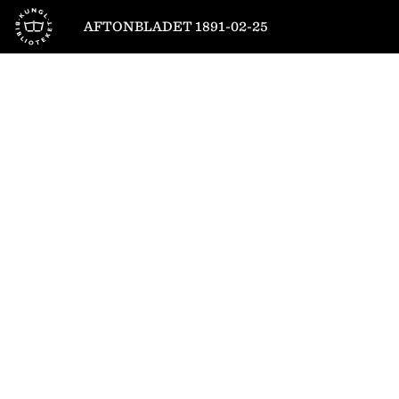
Till startsidan
AFTONBLADET 1891-02-25
1
/
4