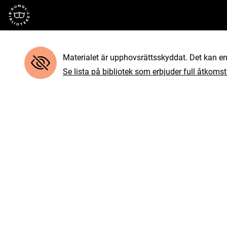
Till startsidan
Materialet är upphovsrättsskyddat. Det kan end
Se lista på bibliotek som erbjuder full åtkomst