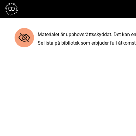
Till startsidan
Materialet är upphovsrättsskyddat. Det kan end
Se lista på bibliotek som erbjuder full åtkomst