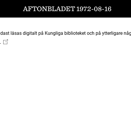
AFTONBLADET 1972-08-16
ast läsas digitalt på Kungliga biblioteket och på ytterligare någ