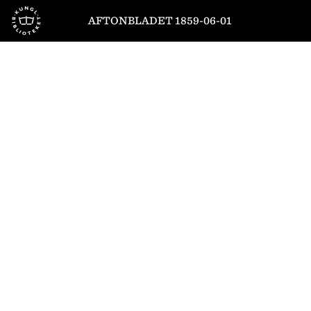
Till startsidan
AFTONBLADET 1859-06-01
1
/
4