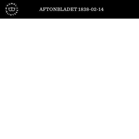
Till startsidan
AFTONBLADET 1838-02-14
1
/
4