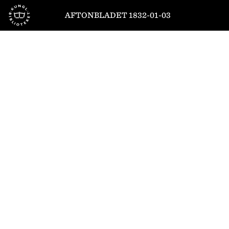
Till startsidan
AFTONBLADET 1832-01-03
1
/
4