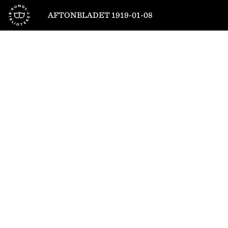
Till startsidan
AFTONBLADET 1919-01-08
1
/
10