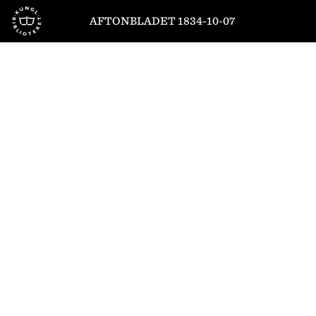
Till startsidan
AFTONBLADET 1834-10-07
1
/
4