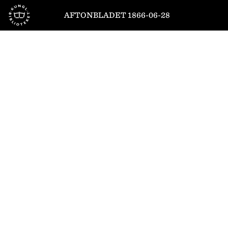
Till startsidan
AFTONBLADET 1866-06-28
1
/
4