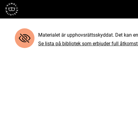
Till startsidan
Materialet är upphovsrättsskyddat. Det kan end
Se lista på bibliotek som erbjuder full åtkomst