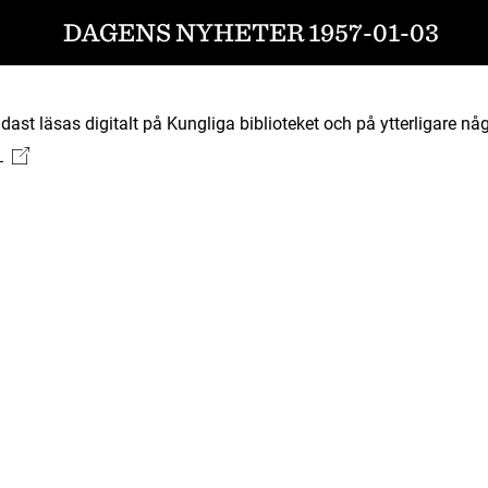
DAGENS NYHETER 1957-01-03
ast läsas digitalt på Kungliga biblioteket och på ytterligare någ