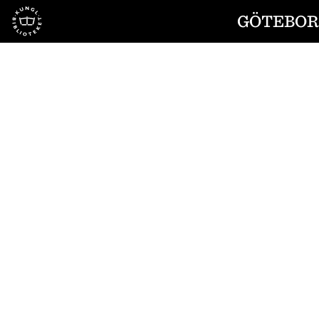
Till startsidan
GÖTEBORG
1
/
6