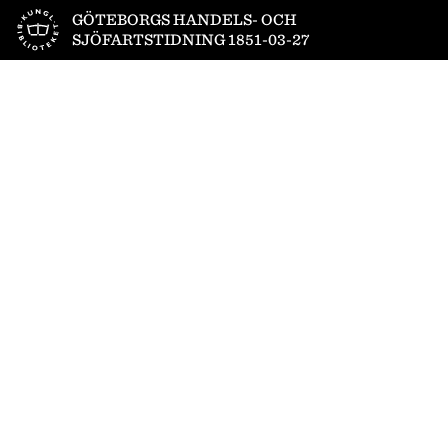
Till startsidan
GÖTEBORGS HANDELS- OCH
SJÖFARTSTIDNING 1851-03-27
1
/
4