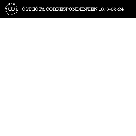
Till startsidan
ÖSTGÖTA CORRESPONDENTEN 1876-02-24
1
/
4