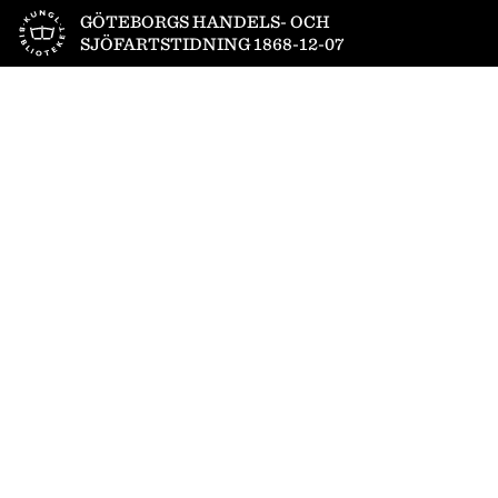
Till startsidan
GÖTEBORGS HANDELS- OCH
SJÖFARTSTIDNING 1868-12-07
1
/
4