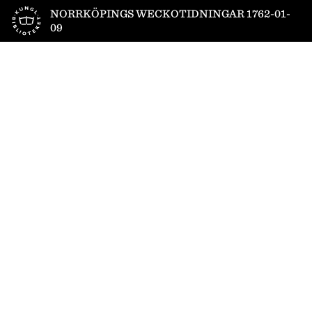
Till startsidan
NORRKÖPINGS WECKOTIDNINGAR 1762-01-
09
1
/
4