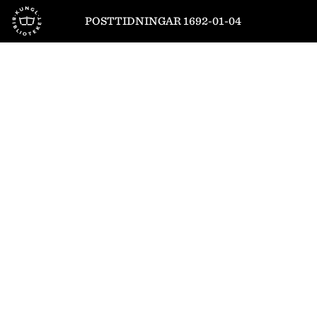
Till startsidan
POSTTIDNINGAR 1692-01-04
1
/
8