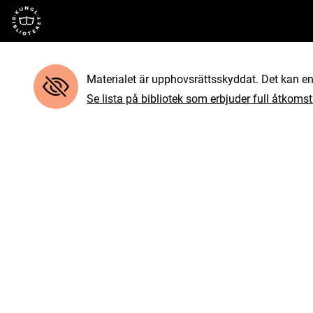
Till startsidan
Materialet är upphovsrättsskyddat. Det kan end
Se lista på bibliotek som erbjuder full åtkomst