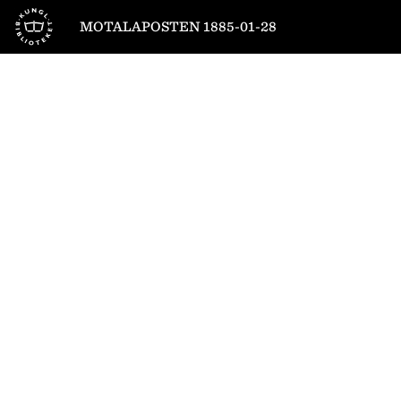
Till startsidan
MOTALAPOSTEN 1885-01-28
1
/
4