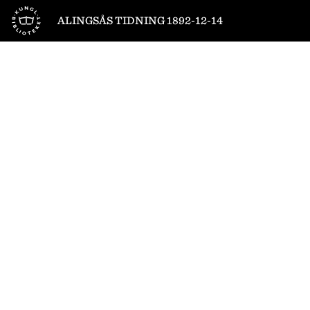
Till startsidan
ALINGSÅS TIDNING 1892-12-14
1
/
4