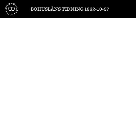
Till startsidan
BOHUSLÄNS TIDNING 1862-10-27
1
/
4