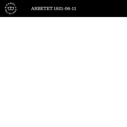
Till startsidan
ARBETET 1921-06-11
1
/
16