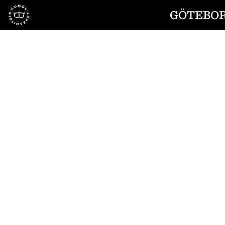
Till startsidan
GÖTEBOR
1
/
20