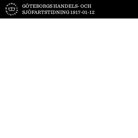
Till startsidan
GÖTEBORGS HANDELS- OCH
SJÖFARTSTIDNING 1917-01-12
1
/
14