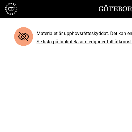
Till startsidan
GÖTEBORG
Materialet är upphovsrättsskyddat. Det kan end
Se lista på bibliotek som erbjuder full åtkomst