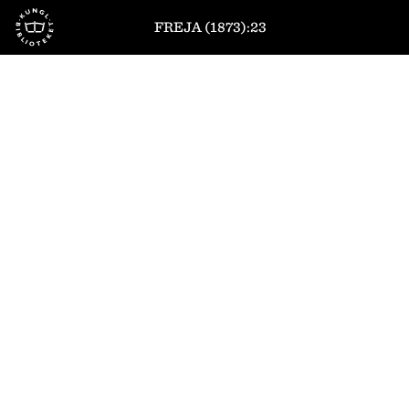
Till startsidan
FREJA (1873):23
1
/
12