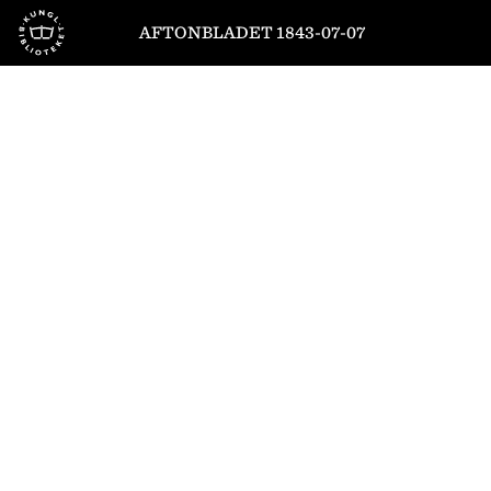
Till startsidan
AFTONBLADET 1843-07-07
1
/
4