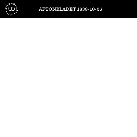
Till startsidan
AFTONBLADET 1838-10-26
1
/
4