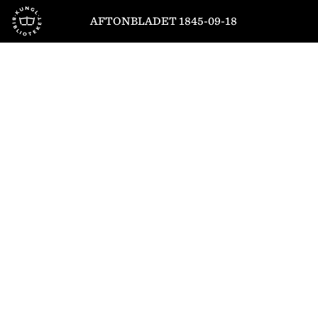
Till startsidan
AFTONBLADET 1845-09-18
1
/
4