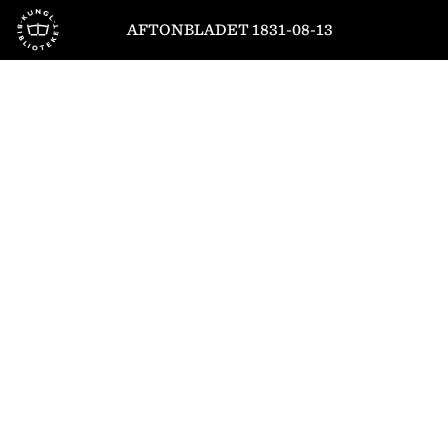
Till startsidan
AFTONBLADET 1831-08-13
1
/
4