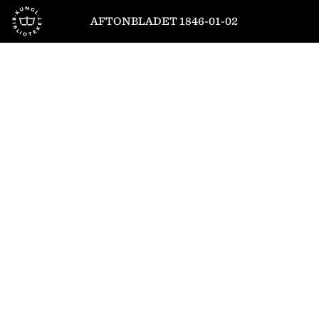
Till startsidan
AFTONBLADET 1846-01-02
1
/
4