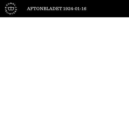
Till startsidan
AFTONBLADET 1924-01-16
1
/
12