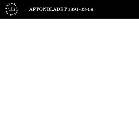
Till startsidan
AFTONBLADET 1891-03-09
1
/
4