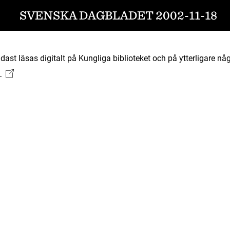
SVENSKA DAGBLADET 2002-11-18
ast läsas digitalt på Kungliga biblioteket och på ytterligare någ