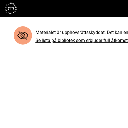
Till startsidan
Materialet är upphovsrättsskyddat. Det kan end
Se lista på bibliotek som erbjuder full åtkomst