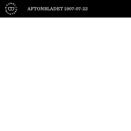
Till startsidan
AFTONBLADET 1907-07-22
1
/
6