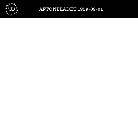
Till startsidan
AFTONBLADET 1859-09-01
1
/
4