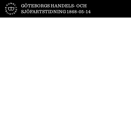
Till startsidan
GÖTEBORGS HANDELS- OCH
SJÖFARTSTIDNING 1868-05-14
1
/
4