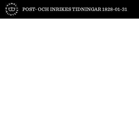
Till startsidan
POST- OCH INRIKES TIDNINGAR 1828-01-31
1
/
4