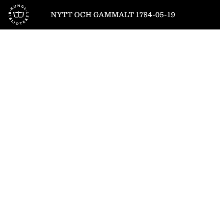
Till startsidan
NYTT OCH GAMMALT 1784-05-19
1
/
8