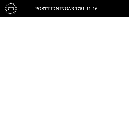
Till startsidan
POSTTIDNINGAR 1761-11-16
1
/
4