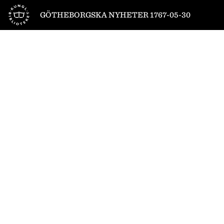
Till startsidan
GÖTHEBORGSKA NYHETER 1767-05-30
1
/
8