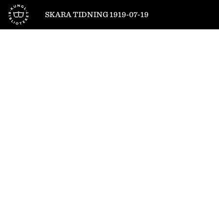
Till startsidan
SKARA TIDNING 1919-07-19
1
/
4