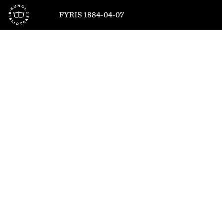
Till startsidan
FYRIS 1884-04-07
1
/
4