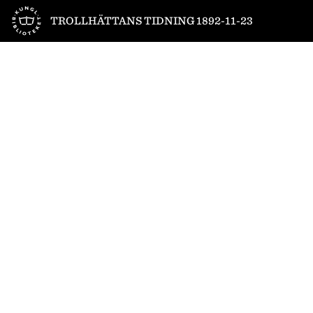
Till startsidan
TROLLHÄTTANS TIDNING 1892-11-23
1
/
4