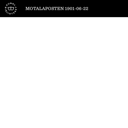
Till startsidan
MOTALAPOSTEN 1901-06-22
1
/
4