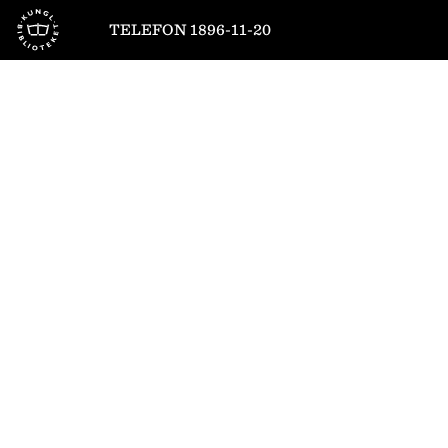
Till startsidan
TELEFON 1896-11-20
1
/
6